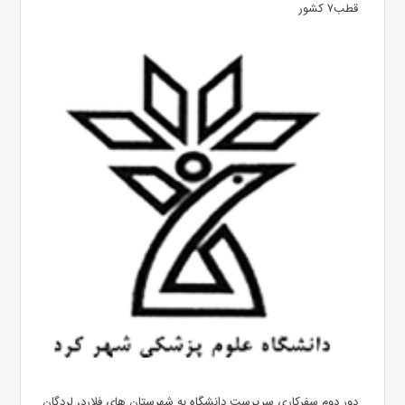
قطب۷ کشور
دور دوم سفرکاری سرپرست دانشگاه به شهرستان های فلارد، لردگان