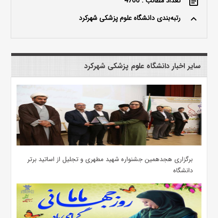
تعداد مطالب : 4766
event_note
رتبه‌بندی دانشگاه علوم پزشکی شهرکرد
keyboard_arrow_up
سایر اخبار دانشگاه علوم پزشکی شهرکرد
برگزاری هجدهمین جشنواره شهید مطهری و تجلیل از اساتید برتر
دانشگاه