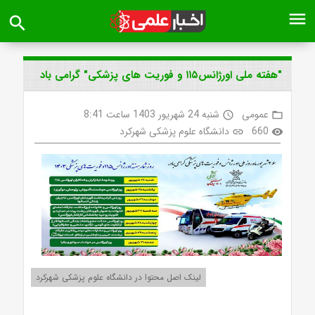
menu
search
"هفته ملی اورژانس۱۱۵ و فوریت های پزشکی" گرامی باد
عمومی
شنبه 24 شهریور 1403 ساعت 8:41
access_time
folder_open
660
دانشگاه علوم پزشکی شهرکرد
link
visibility
لینک اصل محتوا در دانشگاه علوم پزشکی شهرکرد