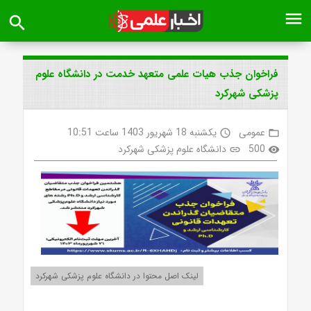
menu
search
فراخوان جذب هیات علمی متعهد خدمت در دانشگاه علوم
پزشکی شهرکرد
عمومی
یکشنبه 18 شهریور 1403 ساعت 10:51
access_time
folder_open
500
دانشگاه علوم پزشکی شهرکرد
link
visibility
لینک اصل محتوا در دانشگاه علوم پزشکی شهرکرد