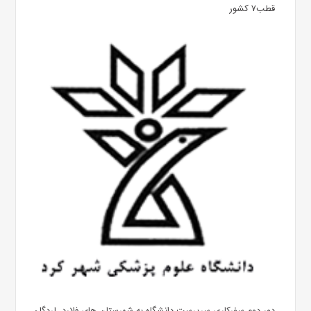
قطب۷ کشور
دور دوم سفرکاری سرپرست دانشگاه به شهرستان های فلارد، لردگان