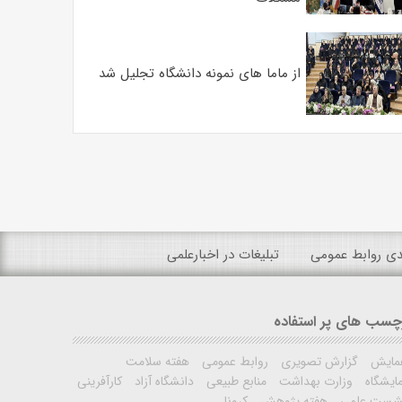
از ماما های نمونه دانشگاه تجلیل شد
ندی روابط عمومی
تبلیغات در اخبارعلمی
چسب های پر استفاده
مایش
گزارش تصویری
روابط عمومی
هفته سلامت
ایشگاه
وزارت بهداشت
منابع طبیعی
دانشگاه آزاد
کارآفرینی
شست علمی
هفته پژوهش
کرونا