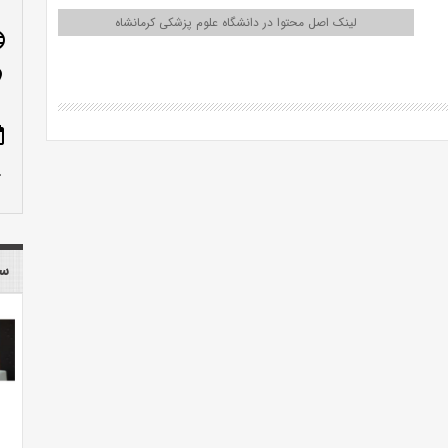
لینک اصل محتوا در دانشگاه علوم پزشکی کرمانشاه
age
n_on
ote
row_up
سا