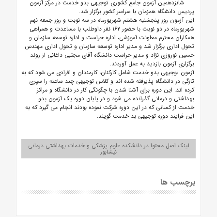
شانزدهمین آزمون جامع کشوری توجیهی بدو خدمت در مرکز آزمون
پردیس دانشگاه همزمان با سراسر کشور برگزار شد.
این آزمون روز پنجشنبه هشتم شهریورماه در سه نوبت و روز جمعه نهم
شهریورماه در دو نوبت با حضور ۱۶۲ نفر داوطلب با مساعدت و همراهی
همکاران محترم معاونت آموزشی، اداره حراست و اداره توسعه سازمان و
تحول اداری برگزار شد و
مدیر اداره توسعه سازمان و تحول اداری مهندس
حسین نوروزی نژاد و مدیر حراست دانشگاه آقای مجتبی داغانی از روند
برگزاری آزمون بازدید به عمل آوردند.
آزمون توجیهی بدو خدمت شامل کارکنان، کارمندان و افرادی می شود که به
تازگی در دانشگاه پذیرفته شده اند و کلاس توجیهی چند ساعته را سپری
کرده‌ اند. این دوره برای آشنا شدن با چگونگی کار در دانشگاه و مراکز
بهداشتی و درمانی گذرانده می‌ شود و در پایان دوره یک آزمون بدو
خدمت از کسانی که در این دوره شرکت نموده‌ بودند انجام می گیرد که به
این فرایند دوره توجیهی بد خدمت گویند.
لینک اصل محتوا در دانشکده علوم پزشکی و خدمات بهداشتی درمانی
نیشابور
برچسب ها