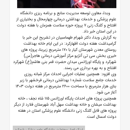
وبدا، معاون توسعه مدیریت منابع و برنامه ریزی دانشگاه
علوم پزشکی و خدمات بهداشتی درمانی چهارمحال و بختیاری از
افتتاح و کلنگ زنی ۷ پروژه حوزه سلامت همزمان با هفته دولت
در این استان خبر داد.
به گزارش وبدا، دکتر شهرام طهماسبیان در تشریح این خبر با
گرامیداشت هفته دولت اظهارکرد: در این ایام خانه بهداشت
روستای معدن شهرستان کیار با ۱۷۰ مترمربع زیربنا، پروژه های
خیری بخش سی تی آنژیو مرکز آموزشی درمانی هاجر(س)
شهرکرد و پایگاه اورژانس میدان حضرت قمر بنی هاشم(ع) شهرکرد
افتتاح و به بهره برداری می رسند.
وی افزود: همچنین عملیات اجرایی احداث مرکز شبانه روزی
خدمات جامع سلامت شماره ۱ بهداشتی درمانی فرخشهر با زیر
بنای هزار مترمربع با مساحت ۲۶۰۰ مترمربع در هفته دولت ۱۴۰۳
آغاز می شود.
همچنین پروژه های احداث پایگاه اورژانس ۱۱۵ شاه نجف ، خانه
بهداشت میشان و خانه بهداشت سهل آباد شهرستان فلارد از دیگر
پروژه های قابل کلنگ زنی دانشگاه علوم پزشکی استان در هفته
دولت امسال است.
لینک اصل محتوا در دانشگاه علوم پزشکی شهرکرد