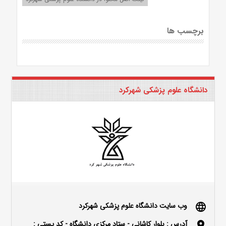
برچسب ها
دانشگاه علوم پزشکی شهرکرد
وب سایت دانشگاه علوم پزشکی شهرکرد
language
آدرس : بلوار كاشاني - ستاد مركزي دانشگاه - كد پستي :
location_on