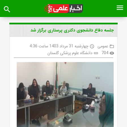
menu
search
جلسه دفاع دانشجوی دکتری پرستاری برگزار شد
عمومی
چهارشنبه 31 مرداد 1403 ساعت 4:36
access_time
folder_open
704
دانشگاه علوم پزشکی گلستان
link
visibility