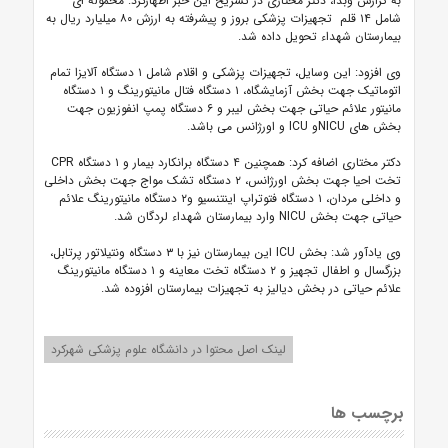
به گزارش وبدا، دکتر مختاری در تشریح این خبر اظهارکرد: محموله ای
شامل ۱۴ قلم تجهیزات پزشکی بروز و پیشرفته به ارزش ۸۰ میلیارد ریال به
بیمارستان شهداء تحویل داده شد.
وی افزود: این وسایل، تجهیزات پزشکی و اقلام شامل ۱ دستگاه آلایزا تمام
اتوماتیک جهت بخش آزمایشگاه، ۱ دستگاه فتال مانیتورینگ و ۱ دستگاه
مانیتور علائم حیاتی جهت بخش لیبر و ۶ دستگاه پمپ انفوزیون جهت
بخش های NICUو ICU و اورژانس می باشد.
دکتر مختاری اضافه کرد: همچنین ۴ دستگاه برانکارد بیمار و ۱ دستگاه CPR
تخت احیا جهت بخش اورژانس، ۲ دستگاه تشک مواج جهت بخش داخلی
و داخلی مردان، ۱ دستگاه فتوتراپ اینتنسیو و۲ دستگاه مانیتورینگ علائم
حیاتی جهت بخش NICU وارد بیمارستان شهداء لردگان شد.
وی یادآور شد: بخش ICU این بیمارستان نیز با ۳ دستگاه ونتیلاتور پرتابل،
بزرگسال و اطفال تجهیز و ۲ دستگاه تخت معاینه و ۱ دستگاه مانیتورینگ
علائم حیاتی در بخش دیالیز به تجهیزات بیمارستان افزوده شد.
لینک اصل محتوا در دانشگاه علوم پزشکی شهرکرد
برچسب ها