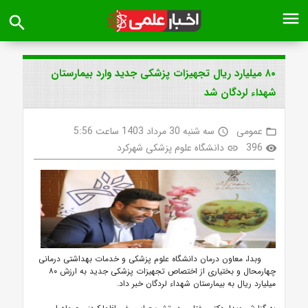
menu
search
۸۰ میلیارد ریال تجهیزات پزشکی جدید وارد بیمارستان
شهداء لردگان شد
عمومی
سه شنبه 30 مرداد 1403 ساعت 5:56
access_time
folder_open
396
دانشگاه علوم پزشکی شهرکرد
link
visibility
وبدا، معاون درمان دانشگاه علوم پزشکی و خدمات بهداشتی درمانی
چهارمحال و بختیاری از اختصاص تجهیزات پزشکی جدید به ارزش ۸۰
میلیارد ریال به بیمارستان شهداء لردگان خبر داد.