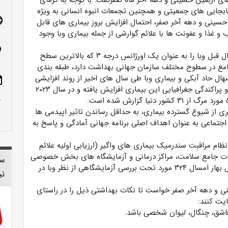
های اربعین حسینی و دهه آخر ماه صفرگفت: با توجه به گرمای
جابجایی های جمعیتی و همچنین تجمعات انبوه انسانی به ویژه
age
 حسینی و دهه آخر صفر، احتمال افزایش بروز بیماری های قابل
ب و غذا و عفونت ها با علائم گوارشی از جمله بیماری وبا وجود
n_on
وی افزود: سازمان جهانی بهداشت (WHO) از حدود یک سال قبل وبا را به عنوان یک اورژانس درجه ۳ که بالاترین سطح
امع در سطوح مختلف سازمان جهانی بهداشت دارد، طبقه بندی
ال حاد آبکی و بیماری وبا طی سال های اخیر از روند افزایشی
ote
برخوردار بوده است به گونه ای که از سال ۲۰۲۱ میزان بروز و پراکندگی جغرافیایی این بیماری افزایش یافته و در سال ۲۰۲۳
row_up
ی از شیوع گسترده بیماری، به حداقل رساندن تاثیر اپیدمی ها
جتماعی به عنوان اهداف اصلی برنامه جهانی آمادگی و پاسخ به
ظام مراقبت سندرمیک بیماری های واگیر (ارزیابی اولیه علائم
 خدمات جامع سلامت، مراکز درمانی و آزمایشگاه های بخش خصوصی
سا
فعال می باشد بطوریکه در سال گذشته ۱۷۷۶مورد و در فصل بهار امسال ۳۲۴ مورد تحت بررسی آزمایشگاهی از نظر وبا در
نی
نی و دهه آخر صفر خواست تا نکات بهداشتی ذیل را در راستای
ایت کنند:
اشق، چنگال، لیوان شخصی باشد.