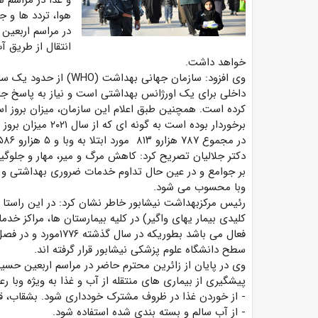
و غذا در مراسم 
هوا، تردد ها و 
در مراسم اربعین
انتقال از طریق آ
خواهد داشت.
داخلی برای یک اورژانس بهداشتی است و نیاز به پاسخ ج
کرده است. همچنین طبق اعلام این سازمان، میزان بروز اسه
در مجموع ۷۸۷ هزارو ۸۱۳ مورد ابتلا به وبا و ۵ هزارو ۵۸۶ مورد مرگ از ۳۱ کشور دنیا گزارش شده است.
دکتر جلالیان تصریح کرد: کاهش مرگ و میر، مهار و جلوگیر
بر جوامع و در عین حال تداوم خدمات ضروری بهداشتی و ا
وبا محسوب می شود.
رئیس مرکزبهداشت نیشابور خاطر نشان کرد: در این راستا ن
کلیدی بیمار یهای واگیر) در کلیه بیمارستان ها، مراکز
سطح دانشگاه علوم پزشکی نیشابور قرار گرفته اند.
وی در پایان از زائرین محترم حاضر در مراسم اربعین حسی
پیشگیری از بیماری های منتقله از آب و غذا به ویژه وبا رع
- از خوردن غذا در ظروف مشترک خودداری شود. بشقاب، ق
- از آب سالم و بسته بندی شده استفاده شود.