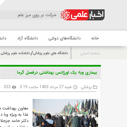
حرکت بر روی مرز علم
خانه
دانشگاه‌های دولتی
دانشگاه آزاد
دانش
صفحه اصلی
دانشگاه های علوم پزشکی
دانشکده علوم پزشکی و
بیماری وبا؛ یک اورژانس بهداشتی درفصل گرما
پزشکی
شنبه 27 مرداد 1403 ساعت 3:19
333
k
visibility
access_time
folder_open
معاون بهداشت دا
غذا به ویژه وبا 
دکتر حامد جزجلال