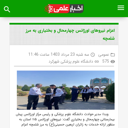
menu
search
اعزام نیروهای اورژانس چهارمحال و بختیاری به مرز
شلمچه
عمومی
سه شنبه 23 مرداد 1403 ساعت 11:46
access_time
folder_open
575
دانشگاه علوم پزشکی شهرکرد
link
visibility
وبدا؛ مدیر حوادث دانشگاه علوم پزشکی و رئیس مرکز اورژانس پیش
بیمارستانی چهارمحال و بختیاری گفت: نیروهای اورژانس ۱۱۵ استان به
منظور ارائه خدمات به زائران اربعین حسینی(ع) به مرز شلمچه اعزام