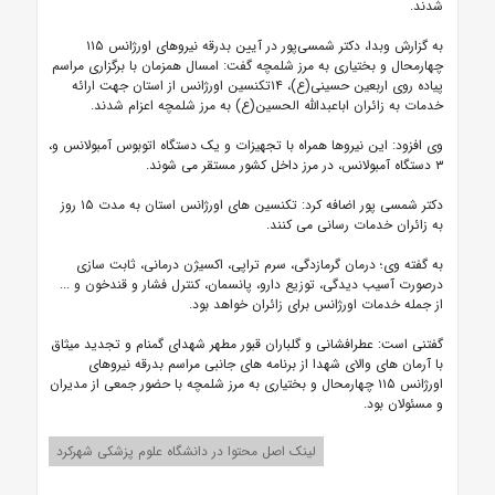
شدند.
به گزارش وبدا، دکتر شمسی‌پور در آیین بدرقه نیروهای اورژانس ۱۱۵
چهارمحال و بختیاری به مرز شلمچه گفت: امسال همزمان با برگزاری مراسم
پیاده روی اربعین حسینی(ع)، ۱۴تکنسین اورژانس از استان جهت ارائه
خدمات به زائران اباعبدالله الحسین(ع) به مرز شلمچه اعزام شدند.
وی افزود: این نیروها همراه با تجهیزات و یک دستگاه اتوبوس آمبولانس و،
۳ دستگاه آمبولانس، در مرز داخل کشور مستقر می شوند.
دکتر شمسی پور اضافه کرد: تکنسین های اورژانس استان به مدت ۱۵ روز
به زائران خدمات رسانی می کنند.
به گفته وی؛ درمان گرمازدگی، سرم تراپی، اکسیژن درمانی، ثابت سازی
درصورت آسیب دیدگی، توزیع دارو، پانسمان، کنترل فشار و قندخون و ...
از جمله خدمات اورژانس برای زائران خواهد بود.
گفتنی است: عطرافشانی و گلباران قبور مطهر شهدای گمنام و تجدید میثاق
با آرمان های والای شهدا از برنامه های جانبی مراسم بدرقه نیروهای
اورژانس ۱۱۵ چهارمحال و بختیاری به مرز شلمچه با حضور جمعی از مدیران
و مسئولان بود.
لینک اصل محتوا در دانشگاه علوم پزشکی شهرکرد