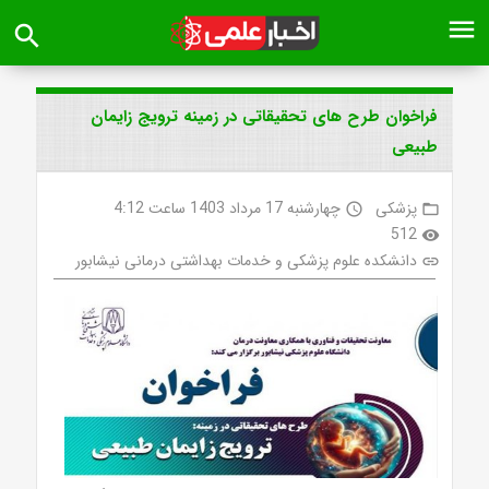
menu
search
فراخوان طرح های تحقیقاتی در زمینه ترویج زایمان
طبیعی
پزشکی
چهارشنبه 17 مرداد 1403 ساعت 4:12
access_time
folder_open
512
visibility
دانشکده علوم پزشکی و خدمات بهداشتی درمانی نیشابور
link