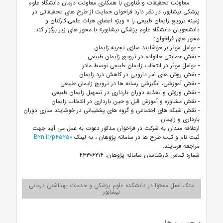
معاونت تحقیقات و فناوری با همکاری معاونت درمان دانشگاه علوم
پزشکی نیشابور، در نظر دارد فراخوان حمایت از طرح های تحقیقاتی در
زمینه ترویج زایمان طبیعی را « ویژه اعضای هیات علمی،کارکنان و
دانشجویان دانشگاه علوم پزشکی نیشابور» با محور های زیر برگزار کند.
محور های فراخوان:
- عوامل موثر بر خوشایند سازی تجربه زایمان
- نقش حمایتی خانواده در ترویج زایمان طبیعی
- عوامل موثر در انتخاب زایمان طبیعی توسط مادر
- نقش روش های غیر دارویی در کاهش درد زایمان
- نقش آموزشی، انگیزشی رسانه ها در ترویج زایمان طبیعی
- نقش ورزش و تغذیه دوران بارداری در تسهیل زایمان طبیعی
- نقش مشاوره و آموزش قبل و حین بارداری در انتخاب زایمان
- نقش شبکه های اجتماعی و گروه های پشتیبانی در خوشایند سازی دوران
بارداری و زایمان
ازعلاقه مندان به شرکت در فراخوان مذکور دعوت به عمل می آید جهت
ثبت نام و ثبت طرح ها در سامانه پژوهان ، به لینک
B۲n.ir/p۴۵۲۵۰
مراجعه فرمایند.
شماره تماس کارشناسان سامانه پژوهان: ۴۳۳۰۶۲۱۴
لینک اصل محتوا در دانشکده علوم پزشکی و خدمات بهداشتی درمانی
نیشابور