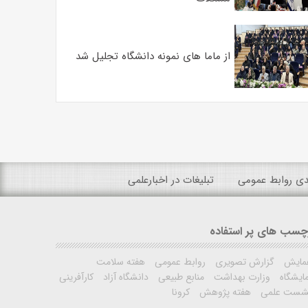
از ماما های نمونه دانشگاه تجلیل شد
ندی روابط عمومی
تبلیغات در اخبارعلمی
چسب های پر استفاده
مایش
گزارش تصویری
روابط عمومی
هفته سلامت
ایشگاه
وزارت بهداشت
منابع طبیعی
دانشگاه آزاد
کارآفرینی
شست علمی
هفته پژوهش
کرونا