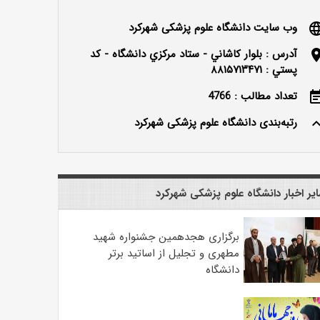
وب سایت دانشگاه علوم پزشکی شهرکرد
langu
آدرس : بلوار كاشاني - ستاد مركزي دانشگاه - كد
locatio
پستي : ۸۸۱۵۷۱۳۴۷۱
تعداد مطالب : 4766
event_n
رتبه‌بندی دانشگاه علوم پزشکی شهرکرد
keyboard_ar
یر اخبار دانشگاه علوم پزشکی شهرکرد
برگزاری هجدهمین جشنواره شهید
مطهری و تجلیل از اساتید برتر
دانشگاه