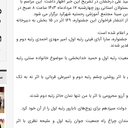
سید علی درخشان در تشریح این خبر اظهار داشت: این مراسم با
حضور جمعی از مسئولان استانی روز چهارشنبه ۱۷ مردادماه ۱۴۰۳ ساعت ۸ صبح در
age
بن سینا مجتمع آموزشی رحمتیه شهرکرد برگزار می شود.
وی افزود: پس از انتشار فراخوان این جشنواره، ۱۶۹ اثر در ۱۵ بخش به دبیرخانه
n_on
 اعلام شده است:
ote
برگزیده ویژه جشنواره، سارا آبای فینی رتبه اول، امیر مهدی احمدی رتبه دوم و
دیر شدند.
row_up
ت رتبه اول و حمید خدابخشی با موضوع خانواده سنتی رتبه
ا اثر روشنی چشم رتبه دوم و امیرعلی قربانی با اثر نه به تک
سا
رزو محرومی با اثر با من تنها نمان حائز رتبه دوم شدند.
لت سیزدهم برای زوج‌های نابارور رتبه اول را از آن خود کرد.
مندان چراغ راه جمعیت جوان رتبه اول و ملیحه نظری با اثر