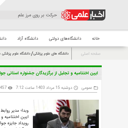
حرکت بر روی مرز علم
خانه
دانشگاه‌های دولتی
دانشگاه آزاد
دانش
صفحه اصلی
دانشگاه های علوم پزشکی
دانشگاه علوم پزشکی ش
ایین اختتامیه و تجلیل از برگزیدگان جشنواره استانی ج
عمومی
دوشنبه 15 مرداد 1403 ساعت 7:12
457
visibility
access_time
folder_open
وبدا؛ مدیر روابط
ایین اختتامیه و 
رویداد جایزه جوا