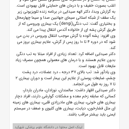
اغلب بصورت خفیف و با درمان های حمایتی قابل بهبودی است.
به گزارش وبدا، دکتر الهه صیدایی در برنامه زنده تلویزیونی زیر
یک سقف از شبکه استانی سیمای جهانبین صدا و سیما چهارمحال
و بختیاری گفت: تب دنگی(dengi) یک بیماری ویروسی که از
طریق گزش پشه ای از خانواده آئدس انتقال پیدا می کند.
وی افزود: پشه آلوده با گزش موجب انتقال ویروس در بدن می
شود که در دوره ۴ تا ۱۰ روز پس از گزش، علایم بیماری بروز می
کند.
دکتر صیدایی اضافه کرد: تعداد زیادی از افراد مبتلا به تب دنگی
بدون علایم هستند و با درمان های معمولی همچون مصرف زیاد
مایعات قابل بهبود است.
وی یادآور شد: تب بالای ۳۷ درجه ، درد عضلات، درد پشت
چشم، ضایعات پوستی از علایم این بیمار است و دوران بیماری ۲
تا ۷ روز به طول می انجامد.
دکتر صیدایی اظهار داشت: سالمندان، نوزادان، مادران باردار،
کسانی که سابقه زخم معده و مشکلات گوارشی دارند، افراد دچار
بیماری های خونی، بیماری های مادرزادی قلبی، بیماری های زمینه
ای مثل فشارخون، دیابت، بیماری های کلیوی و ضعف در سیستم
ایمنی باید بیشتر مراقب باشند.
لینک اصل محتوا در دانشگاه علوم پزشکی شهرکرد