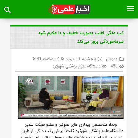
menu
search
تب دنگی اغلب بصورت خفیف و با علایم شبه
سرماخوردگی بروز می‌کند
عمومی
پنجشنبه 11 مرداد 1403 ساعت 8:41
access_time
folder_open
483
دانشگاه علوم پزشکی شهرکرد
link
visibility
وبدا؛ متخصص بیماری های عفونی و عضو هیئت علمی
دانشگاه علوم پزشکی شهرکرد گفت: بیماری تب دنگی از طریق
انسان به انسان و در معاشرت های معمولی منتقل نمی شود و