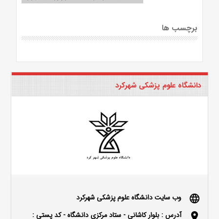
برچسب ها
دانشگاه علوم پزشکی شهرکرد
وب سایت دانشگاه علوم پزشکی شهرکرد
language
آدرس : بلوار كاشاني - ستاد مركزي دانشگاه - كد پستي :
location_on