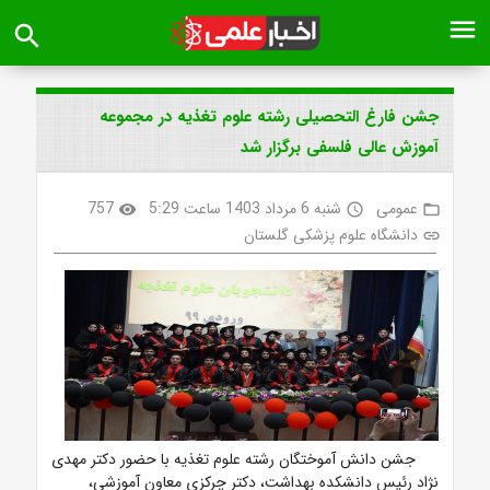
menu
search
جشن فارغ التحصیلی رشته علوم تغذیه در مجموعه
آموزش عالی فلسفی برگزار شد
عمومی
شنبه 6 مرداد 1403 ساعت 5:29
757
visibility
access_time
folder_open
دانشگاه علوم پزشکی گلستان
link
جشن دانش آموختگان رشته علوم تغذیه با حضور دکتر مهدی
نژاد رئیس دانشکده بهداشت، دکتر چرکزی معاون آموزشی،