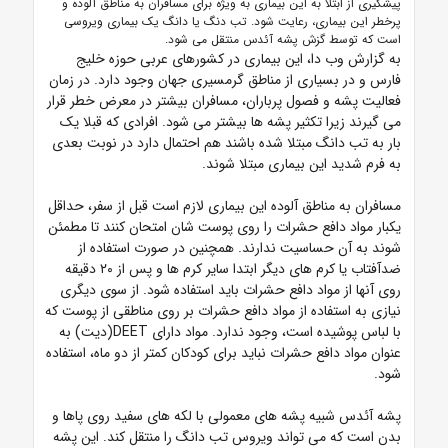
پیشگیری از ابتلا به این بیماری به ویژه برای مسافران به مناطق آلوده و
پرخطر این بیماری، رعایت شود. تب دنگ یا دانگ یک بیماری ویروسی
است که توسط گزش پشه آئدس منتقل می شود.
به گزارش وب دا، این بیماری در کشورهای عربی حوزه خلیج
فارس و در بسیاری از مناطق گرمسیری جهان وجود دارد. در زمان
فعالیت پشه و فصول پرباران، مسافران بیشتر در معرض خطر قرار
می گیرند زیرا تکثیر پشه ها بیشتر می شود. افرادی که قبلا یک
بار به تب دانگ مبتلا شده باشند هم احتمال دارد در نوبت بعدی
به فرم شدید این بیماری مبتلا شوند.
مسافران به مناطق آلوده این بیماری لازم است قبل از سفر، حداقل
یکبار مواد دافع حشرات را روی پوست شان امتحان کنند تا مطمئن
شوند به آن حساسیت ندارند. همچنین در صورت استفاده از
ضدآفتاب یا کرم های دیگر ابتدا سایر کرم ها و پس از ۲۰ دقیقه
روی آنها از مواد دافع حشرات باید استفاده شود. از سوی دیگری
نیازی به استفاده از مواد دافع حشرات بر روی مناطقی از پوست که
با لباس پوشیده است، وجود ندارد. مواد دارای DEET(دیت) به
عنوان مواد دافع حشرات نباید برای کودکان کمتر از دو ماه، استفاده
شود.
پشه آئدس شبیه پشه های معمولی با لکه های سفید روی پاها و
بدن است که می تواند ویروس تب دانگ را منتقل کند. این پشه