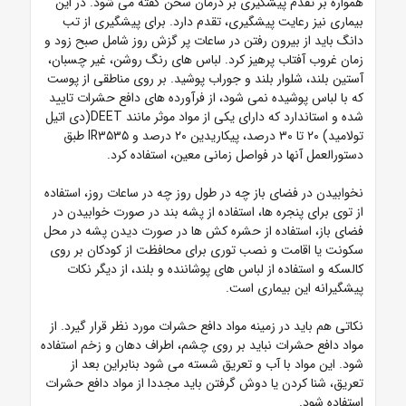
همواره بر تقدم پیشگیری بر درمان سخن گفته می شود. در این
بیماری نیز رعایت پیشگیری، تقدم دارد. برای پیشگیری از تب
دانگ باید از بیرون رفتن در ساعات پر گزش روز شامل صبح زود و
زمان غروب آفتاب پرهیز کرد. لباس های رنگ روشن، غیر چسبان،
آستین بلند، شلوار بلند و جوراب پوشید. بر روی مناطقی از پوست
که با لباس پوشیده نمی شود، از فرآورده های دافع حشرات تایید
شده و استاندارد که دارای یکی از مواد موثر مانند DEET(دی اتیل
تولامید) ۲۰ تا ۳۰ درصد، پیکاریدین ۲۰ درصد و IR۳۵۳۵ طبق
دستورالعمل آنها در فواصل زمانی معین، استفاده کرد.
نخوابیدن در فضای باز چه در طول روز چه در ساعات روز، استفاده
از توی برای پنجره ها، استفاده از پشه بند در صورت خوابیدن در
فضای باز، استفاده از حشره کش ها در صورت دیدن پشه در محل
سکونت یا اقامت و نصب توری برای محافظت از کودکان بر روی
کالسکه و استفاده از لباس های پوشاننده و بلند، از دیگر نکات
پیشگیرانه این بیماری است.
نکاتی هم باید در زمینه مواد دافع حشرات مورد نظر قرار گیرد. از
مواد دافع حشرات نباید بر روی چشم، اطراف دهان و زخم استفاده
شود. این مواد با آب و تعریق شسته می شود بنابراین بعد از
تعریق، شنا کردن یا دوش گرفتن باید مجددا از مواد دافع حشرات
استفاده شود.