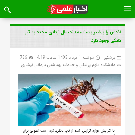
menu
search
آئدس را بیشتر بشناسیم/ احتمال ابتلای مجدد به تب
دانگی وجود دارد
پزشکی
دوشنبه 1 مرداد 1403 ساعت 4:19
736
visibility
access_time
folder_open
دانشکده علوم پزشکی و خدمات بهداشتی درمانی نیشابور
link
با
افزایش موارد گزارش شده از تب دنگی، لازم است اصولی برای