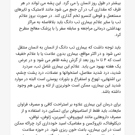
بیشتر در طول روز انسان را می گزد. این پشه می تواند در هر
ظرف که مقداری آب در آن جمع می شود مانند لاستیک و تایرهای
مستعمل و قوطی کنسرو تخم گذاری کند. در صورت بروز علائم
تب یا سایر علائم بیماری تب دانگ باید بلافاصله به مراکز
بهداشتی درمانی مراجعه و سابقه سفر را با پزشک معالج مطرح
کرد.
باید توجه داشت که بیماری تب دانگ از انسان به انسان منتقل
نمی شود و در اکثر مواقع، بیماری بدون علامت یا با علائم خفیف
است که ۴ تا ۱۰ روز بعد از گزش پشه ظاهر می شود و در عرض
یک هفته بهبود می یابد. علائم این بیماری شامل تب، سردرد
شدید، درد شدید مفاصل، استخوانها و عضلات، درد پشت چشم،
بی اشتهایی، تهوع و استفراغ و بثورات پوستی است البته در موارد
شدید این بیماری، ممکن است خونریزی از لثه و بینی هم وجود
داشته باشد.
برای درمان این بیماری علاوه بر استراحت کافی و مصرف فراوان
مایعات، باید فقط از استامینوفن برای تسکین درد استفاده و از
مصرف داروهایی مانند ایبوپروفن، آسپرین، ژلوفن، نوافن،
دیکلوفناک، ناپروکسن و مفنامیک اسید خودداری کرد چراکه ممکن
است در این بیماری، باعث خون ریزی شود.
در حوزه سلامت