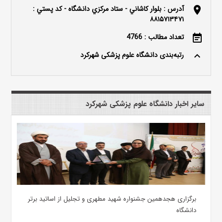
آدرس : بلوار كاشاني - ستاد مركزي دانشگاه - كد پستي :
location_on
۸۸۱۵۷۱۳۴۷۱
تعداد مطالب : 4766
event_note
رتبه‌بندی دانشگاه علوم پزشکی شهرکرد
keyboard_arrow_up
سایر اخبار دانشگاه علوم پزشکی شهرکرد
برگزاری هجدهمین جشنواره شهید مطهری و تجلیل از اساتید برتر
دانشگاه