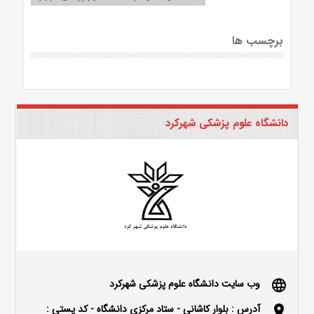
برچسب ها
دانشگاه علوم پزشکی شهرکرد
وب سایت دانشگاه علوم پزشکی شهرکرد
language
آدرس : بلوار كاشاني - ستاد مركزي دانشگاه - كد پستي :
location_on