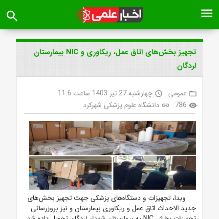
menu
search
تجهیز بخش‌های اتاق عمل، ریکاوری و NIC بیمارستان
لردگان
عمومی
چهارشنبه 27 تیر 1403 ساعت 11:6
access_time
folder_open
786
دانشگاه علوم پزشکی شهرکرد
link
visibility
وبدا، تجهیزات و دستگاه‌های پزشکی جهت تجهیز بخش‌های
جدید الاحداث اتاق عمل و ریکاوری بیمارستان و نیز بروزرسانی
تجهیزات بخش NIC به بیمارستان شهداء لردگان تحویل داده شد.