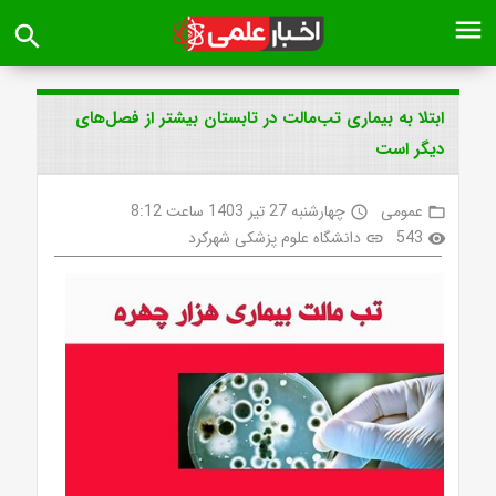
menu
search
ابتلا به بیماری تب‌مالت در تابستان بیشتر از فصل‌های
دیگر است
عمومی
چهارشنبه 27 تیر 1403 ساعت 8:12
access_time
folder_open
543
دانشگاه علوم پزشکی شهرکرد
link
visibility