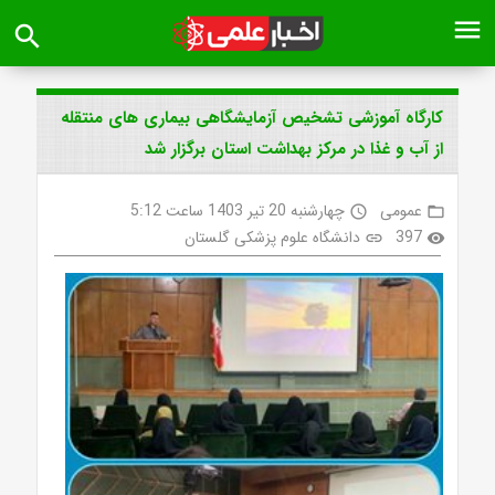
menu
search
کارگاه آموزشی تشخیص آزمایشگاهی بیماری های منتقله
از آب و غذا در مرکز بهداشت استان برگزار شد
عمومی
چهارشنبه 20 تیر 1403 ساعت 5:12
access_time
folder_open
397
دانشگاه علوم پزشکی گلستان
link
visibility