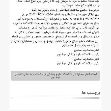
بهداشت»
منصوب کرد. به گزارش وب دا در متن این ابلاغ آمده است:
جناب آقای دکتر حامد جزجلالیان
سرپرست محترم معاونت بهداشتی و رئیس مرکز بهداشت
پیرو ابلاغ سرپرستی جنابعالی به شماره ۹۲۹۲/۱۰/۵۵۱/د۱۴۰۳ مورخ
۳۰/۰۳/۱۴۰۳ و با توجه به تعهد و تجربیات ارزشمندتان، به موجب این
ابلاغ به عنوان «معاون بهداشتی و رئیس مرکز بهداشت دانشگاه» منصوب
می شوید تا با یاری خداوند متعال و رعایت موازین شرعی و مقررات
قانونی نسبت به انجام امور محوله اقدام فرمایید. امید است با اتکال به
خداوند متعال و با استفاده از نیروهای متخصص، متعهد و انقلابی در انجام
این رسالت خطیر موفق و موید باشید. توفیق جنابعالی و همکاران محترم را
از درگاه خداوند متعال خواستارم.
دکتر محمدرضا مجدی
رئیس دانشگاه علوم پزشکی نیشابور
دکتر محمدرضا مجدی
رئیس دانشگاه علوم پزشکی نیشابور
لینک اصل محتوا در دانشکده علوم پزشکی و خدمات بهداشتی درمانی
نیشابور
برچسب ها