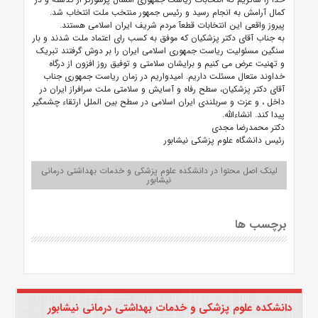
کمال آرامش به انجام رسید و رئیس جمهور منتخب ملت انتخاب شد.
پیروز واقعی این انتخابات قطعآ مردم شریف ایران اسلامی هستند.
به جناب آقای دکتر پزشکیان که موفق به کسب رای اعتماد ملت شدند و بار
سنگین مسئولیت ریاست جمهوری اسلامی ایران را بر دوش گرفتند تبریک
و تهنیت عرض می کنیم و برایشان سلامتی و توفیق روز افزون از درگاه
خداوند متعال مسئلت داریم. امیدواریم در زمان ریاست جمهوری جناب
آقای دکتر پزشکیان، سطح رفاه و آسایش و سلامتی ملت سرافراز ایران در
داخل ، و عزت و سربلندی ایران اسلامی در سطح بین الملل ارتقاء چشمگیر
پیدا کند. انشاءالله.
دکتر محمدرضا مجدی
رئیس دانشگاه علوم پزشکی نیشابور
لینک اصل محتوا در دانشکده علوم پزشکی و خدمات بهداشتی درمانی
نیشابور
برچسب ها
دانشکده علوم پزشکی و خدمات بهداشتی درمانی نیشابور