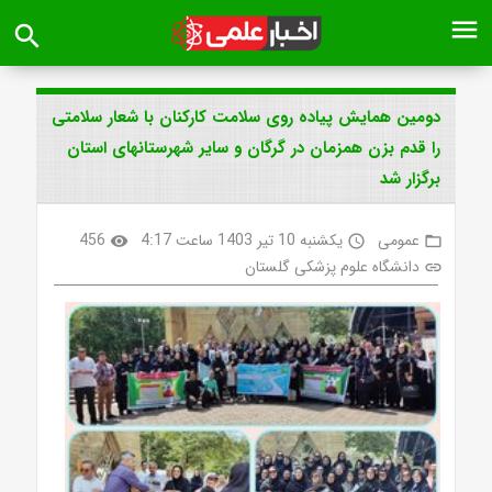
menu
search
دومین همایش پیاده روی سلامت کارکنان با شعار سلامتی
را قدم بزن همزمان در گرگان و سایر شهرستانهای استان
برگزار شد
عمومی
یکشنبه 10 تیر 1403 ساعت 4:17
456
visibility
access_time
folder_open
دانشگاه علوم پزشکی گلستان
link