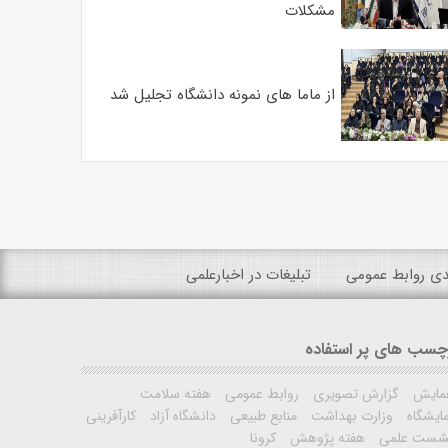
مشکلات
از ماما های نمونه دانشگاه تجلیل شد
ندی روابط عمومی
تبلیغات در اخبارعلمی
چسب های پر استفاده
مایش
گزارش تصویری
روابط عمومی
هفته سلامت
ایشگاه
وزارت بهداشت
منابع طبیعی
دانشگاه آزاد
کارآفرینی
شست علمی
هفته پژوهش
کرونا