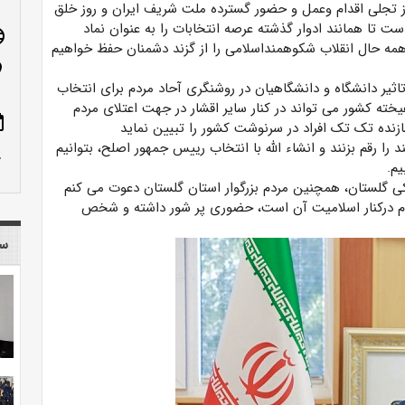
ز تجلی اقدام وعمل و حضور گسترده ملت شریف ایران و روز خلق
ت تا همانند ادوار گذشته عرصه انتخابات را به عنوان نماد
age
همه حال انقلاب شکوهمنداسلامی را از گزند دشمنان حفظ خواهیم
n_on
یر دانشگاه و دانشگاهیان در روشنگری آحاد مردم برای انتخاب
ته کشور می تواند در کنار سایر اقشار در جهت اعتلای مردم
ote
نده تک تک افراد در سرنوشت کشور را تبیین نماید
 را رقم بزنند و انشاء الله با انتخاب رییس جمهور اصلح، بتوانیم
row_up
م.
شکی گلستان، همچنین مردم بزرگوار استان گلستان دعوت می کنم
نظام درکنار اسلامیت آن است، حضوری پر شور داشته و شخص
سا