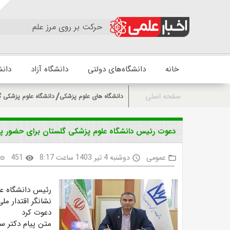
حرکت بر روی مرز علم
خانه
دانشگاه‌های دولتی
دانشگاه آزاد
دانش
صفحه اصلی
دانشگاه های علوم پزشکی
دانشگاه علوم پزشکی گ
دعوت رئیس دانشگاه علوم پزشکی گلستان برای حضور پرش
عمومی
دوشنبه 4 تیر 1403 ساعت 8:17
451
ink
visibility
access_time
folder_open
رئیس دانشگاه علو
نشانگر اقتدار م
دعوت کرد
متن پیام دکتر س