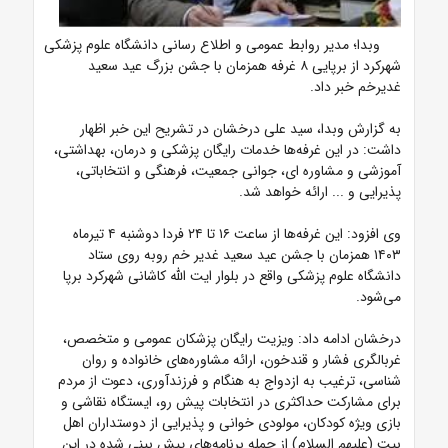
وبدا؛ مدیر روابط عمومی و اطلاع رسانی دانشگاه علوم پزشکی
شهرکرد از
برپایی ۸ غرفه همزمان با جشن بزرگ عید سعید
غدیرخم
خبر داد.
به گزارش وبدا، سید علی درخشان در تشریح این خبر اظهار
داشت: در این غرفه‌ها خدمات رایگان پزشکی و درمان، بهداشتی،
آموزشی و مشاوره ای، جوانی جمعیت، فرهنگی و انتخاباتی،
پذیرایی و ... ارائه خواهد شد.
وی افزود: این غرفه‌ها از ساعت ۱۶ تا ۲۴ فردا دوشنبه ۴ تیرماه
۱۴۰۳ همزمان با جشن عید سعید غدیر خم روبه روی ستاد
دانشگاه علوم پزشکی واقع در بلوار ایت الله کاشانی شهرکرد برپا
می‌شود.
درخشان ادامه داد: ویزیت رایگان پزشکان عمومی و متخصص،
غربالگری فشار و قندخون، ارائه مشاوره‌های خانواده و روان
شناسی، ترغیب به ازدواج به هنگام و فرزندآوری، دعوت از مردم
برای مشارکت حداکثری در انتخابات پیش رو، ایستگاه نقاشی و
بازی ویژه کودکان، مولودی خوانی و پذیرایی از دوستداران اهل
بیت (علیهم السلام) از جمله برنامه‌های پیش بینی شده در این