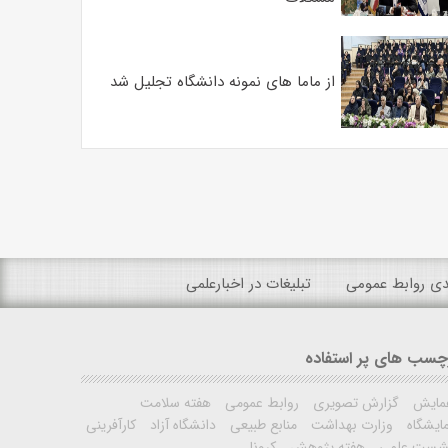
از ماما های نمونه دانشگاه تجلیل شد
ندی روابط عمومی
تبلیغات در اخبارعلمی
چسب های پر استفاده
مایش
گزارش تصویری
روابط عمومی
هفته سلامت
ایشگاه
وزارت بهداشت
منابع طبیعی
دانشگاه آزاد
کارآفرینی
شست علمی
هفته پژوهش
کرونا