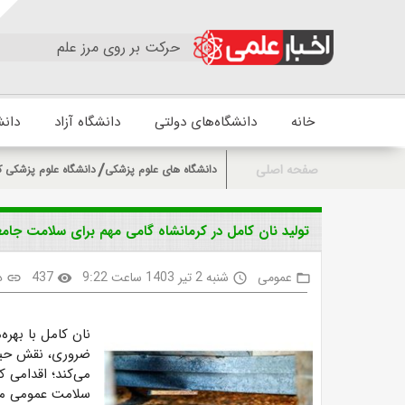
حرکت بر روی مرز علم
خانه
دانشگاه‌های دولتی
دانشگاه آزاد
دانش
صفحه اصلی
دانشگاه های علوم پزشکی
دانشگاه علوم پزشکی ک
تولید نان کامل در کرمانشاه گامی مهم برای سلامت جام
عمومی
شنبه 2 تیر 1403 ساعت 9:22
437
د
link
visibility
access_time
folder_open
نان کامل با بهره
ضروری، نقش حیات
می‌کند؛ اقدامی ک
سلامت عمومی من