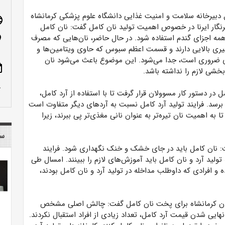
بیرخانه سلامت و امنیت غذایی دانشگاه علوم پزشکی کرمانشاه
age
رنگار ایرنا در خصوص اهمیت تولید نان کامل گفت: نان کامل
همه اجزای گندم استفاده شود. در حال حاضر، نان‌هایی که مصرف
n_on
ری بالایی دارند و قسمت اعظم سبوس که حاوی ویتامین‌ها و
ی ضروری است، جدا می‌شود. این موضوع باعث می‌شود نان
ote
شی لازم را نداشته باشد.
row_up
 در دستور کار مسوولان قرار گرفت تا با استفاده از آرد کامل،
رسد. فرایند تولید آرد کامل نسبت به آردهای دیگر متفاوت است
 به اهمیت نان تیره‌تر به عنوان نانی مغذی‌تر پی ببرند، زیرا
سا
: نان کامل باید در جای خشک و خنک نگهداری شود. فرایند
تولید آرد و نان کامل باید آموزش‌های لازم را ببینند. امسال طی
و افرادی که داوطلب مداخله در تولید آرد و نان کامل بودند،
ستان کرمانشاه برای پخت نان کامل گفت: چالش اصلی مشخص
ایی شدن قیمت آرد کامل، تعداد زیادی از افراد استقبال نکردند.