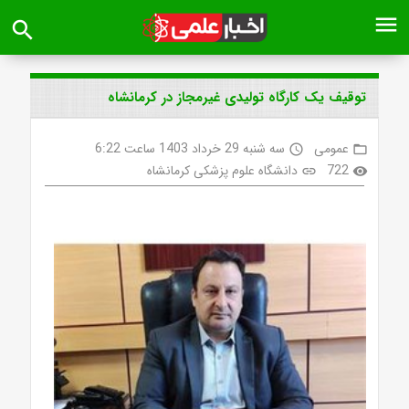
menu
search
توقیف یک کارگاه تولیدی غیرمجاز در کرمانشاه
عمومی
سه شنبه 29 خرداد 1403 ساعت 6:22
access_time
folder_open
722
دانشگاه علوم پزشکی کرمانشاه
link
visibility