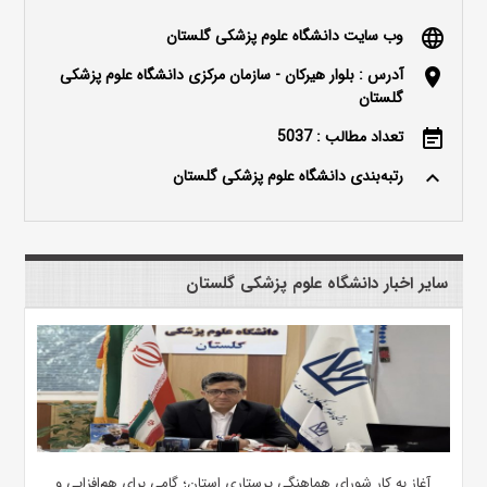
وب سایت دانشگاه علوم پزشکی گلستان
language
آدرس : بلوار هیرکان - سازمان مرکزی دانشگاه علوم پزشکی
location_on
گلستان
تعداد مطالب : 5037
event_note
رتبه‌بندی دانشگاه علوم پزشکی گلستان
keyboard_arrow_up
سایر اخبار دانشگاه علوم پزشکی گلستان
آغاز به کار شورای هماهنگی پرستاری استان؛ گامی برای هم‌افزایی و