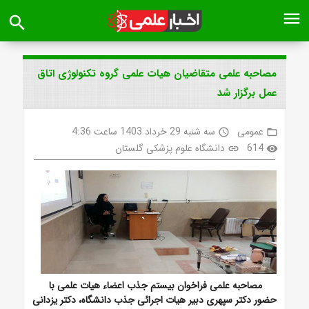
menu
search
مصاحبه علمی متقاضیان هیات علمی گروه تکنولوژی اتاق
عمل برگزار شد
عمومی
سه شنبه 29 خرداد 1403 ساعت 4:36
access_time
folder_open
614
دانشگاه علوم پزشکی گلستان
link
visibility
مصاحبه علمی فراخوان بیستم جذب اعضاء هیات علمی با
حضور دکتر سپهری دبیر هیات اجرائی جذب دانشگاه، دکتر یزدانی