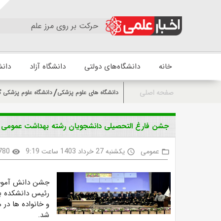
حرکت بر روی مرز علم
خانه
دانشگاه‌های دولتی
دانشگاه آزاد
دانش
صفحه اصلی
دانشگاه های علوم پزشکی
دانشگاه علوم پزشکی گ
جشن فارغ التحصیلی دانشجویان رشته بهداشت عمومی 
عمومی
یکشنبه 27 خرداد 1403 ساعت 9:19
780
visibility
access_time
folder_open
جشن دانش آموخت
رئیس دانشکده به
و خانواده ها در 
شد.