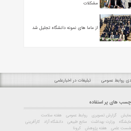
مشکلات
از ماما های نمونه دانشگاه تجلیل شد
ندی روابط عمومی
تبلیغات در اخبارعلمی
چسب های پر استفاده
مایش
گزارش تصویری
روابط عمومی
هفته سلامت
ایشگاه
وزارت بهداشت
منابع طبیعی
دانشگاه آزاد
کارآفرینی
شست علمی
هفته پژوهش
کرونا