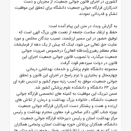
کشوری در اجرای قانون جوانی جمعیت، از مجریان و دست
اندرکاران قرارگاه جوانی جمعیت دانشگاه برای تحقق این موفقیت
تشکر و قدردانی نمودند.
به گزارش وبدا، در متن این پیام آمده است:
حفظ و ارتقاء سلامت جامعه از نعمت های بزرگ الهی است که
توفیق حضور در این مسیر ارزشمند، نصیب بندگان مخلص و مورد
عنایت حق تعالی می شود، اینک که بیش از یک دهه از فرمایشات
مقام معظم رهبری(مدظله العالی) درخصوص ضرورت جوانی
جمعیت میگذرد، با تصویب قانون جوانی جمعیت اجرای این
قانون در دولت سیزدهم قوت گرفت.
مجموعه دانشگاه علوم پزشکی و خدمات بهداشتی درمانی
چهارمحال و بختیاری با عزم راسخ در اجرای این قانون و تحقق
جوانی جمعیت، موفق به کسب رتبه سوم کشور و تندیس نقره ای
میان ۶۳ دانشگاه و دانشکده علوم پزشکی کشور شد.
ضمن تبریک این موفقیت به کمیته های تخصصی قرارگاه جوانی
جمعیت دانشگاه ، خانواده بزرگ بهداشت و درمان، از تلاش های
ارزنده و همت و پشتکار دست اندرکاران قرارگاه جوانی جمعیت
بویژه جناب آقای دکتر صالحی فرد معاون محترم بهداشت و رئیس
مرکز بهداشت استان و رئیس دبیرخانه قرارگاه جوانی جمعیت
دانشگاه، همکاران پرتلاش حوزه بهداشت استان، وتمامی همکاران
عزیز که به هر نحوی در ارتقا شاخص جوانی جمعیت شهرستان ها