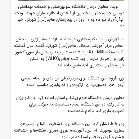
وبدا، معاون درمان دانشگاه علوم‌پزشکی و خدمات بهداشتی
درمانی چهارمحال و بختیاری از کاهش انتظار بیماران جهت نوبت
ام.آر.آی از دو ماه به ۲۰ روز در بیمارستان هاجر(ُس) شهرکرد خبر
داد.
به گزارش وبدا؛ دکترمختاری در حاشیه بازدید سفیر ژاپن از بخش
الحاقی مرکز آموزشی درمانی هاجر(س) شهرکرد گفت: سال گذشته
یک دستگاه MRI با قدرت ۱.۵ تسلا و برند زیمنس، از سوی کشور
ژاپن و از طریق سازمان بهداشت جهانی(WHO) به استان
چهارمحال و بختیاری اختصاص داده شد.
وی افزود: این دستگاه برای توموگرافی کل بدن و انجام تمامی
آزمون‌های تصویربرداری ارتوپدی و نورولوژی مناسب است.
معاون درمان دانشگاه علوم پزشکی استان اضافه کرد: با تکنولوژی
به کار رفته در این دستگاه، عدم حساسیت به حرکت برای
تصویربرداری کبد فراهم شده‌است.
وی خاطرنشان کرد: این دستگاه برای تشخیص انواع آسیب‌های
مغزی، تومورها، ام اس، آنوریسم عروق مغزی، سکته‌ها و اختلالات
چشم و گوش داخلی استفاده می‌شود.