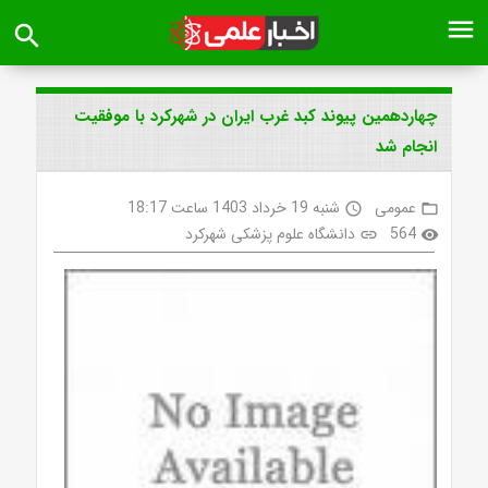
menu
search
چهاردهمین پیوند کبد غرب ایران در شهرکرد با موفقیت
انجام شد
عمومی
شنبه 19 خرداد 1403 ساعت 18:17
access_time
folder_open
564
دانشگاه علوم پزشکی شهرکرد
link
visibility