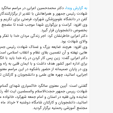
به گزارش وبدا،
دکتر محمدحسین اعرابی در مراسم سالگرد ت
شهادت رئیس جمهور و همراهانش با تقدیر از برگزارکنندگا
کفن در دانشگاه علوم‌پزشکی شهرکرد، فرصتی برای تکریم و
وی افزود: کرامت و بزرگواری شهدا موجب شده تا مضجع نو
بخصوص دانشجویان قرار گیرد.
دکتر اعرابی خاطرنشان کرد: اجر زندگی مردان خدا با تف
والای شهادت بود.
وی افزود: هرچند ضایعه بزرگ و غمناک شهادت رئیس جمهو
هایی نهفته و آن تضمین بقای نظام و انقلاب اسلامی است
دکتر اعرابی گفت: زین پس کار کردن در راه خدا باید با ا
برای اداره امور کشور هدف داشت و با ایمان قلبی به را
وی در پایان صمیمانه از حضور باشکوه در این مراسم معنو
اجرایی، اساتید، چهره های علمی و دانشجویان و کارکنان تق
گفتنی است:
آیین معنوی سالگرد خاکسپاری شهدای گمنام د
شهادت رییس جمهور حجت‌الاسلام والمسلمین ایت الله رئ
نماینده ولی فقیه در استان و امام جمعه شهرکرد، خانواد
مجتمع آموزشی رحمتیه برگزار گردید.