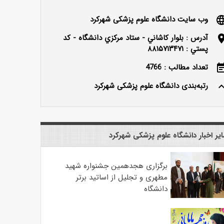
وب سایت دانشگاه علوم پزشکی شهرکرد
langu
آدرس : بلوار كاشاني - ستاد مركزي دانشگاه - كد
locatio
پستي : ۸۸۱۵۷۱۳۴۷۱
تعداد مطالب : 4766
event_n
رتبه‌بندی دانشگاه علوم پزشکی شهرکرد
keyboard_ar
یر اخبار دانشگاه علوم پزشکی شهرکرد
برگزاری هجدهمین جشنواره شهید
مطهری و تجلیل از اساتید برتر
دانشگاه