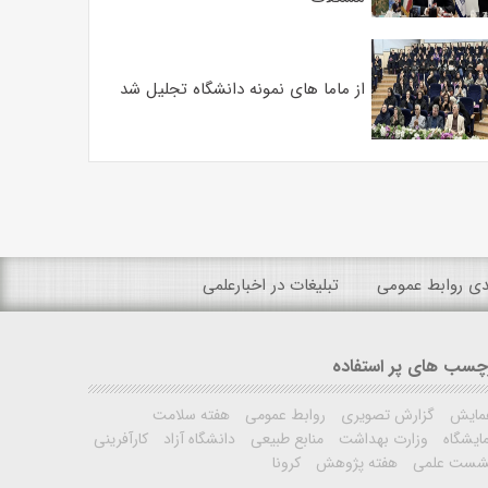
از ماما های نمونه دانشگاه تجلیل شد
ندی روابط عمومی
تبلیغات در اخبارعلمی
چسب های پر استفاده
مایش
گزارش تصویری
روابط عمومی
هفته سلامت
ایشگاه
وزارت بهداشت
منابع طبیعی
دانشگاه آزاد
کارآفرینی
شست علمی
هفته پژوهش
کرونا