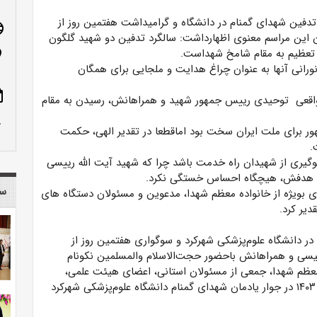
دفین شهدای گمنام در دانشگاه و گرامیداشت هفتمین روز از
age
ن این مراسم معنوی اظهارداشت: سالگرد تدفین دو شهید گلگون
 تعظیم به مقام شامخ شهد‌است.
n_on
رانی آنها به عنوان چراغ هدایت و ملجایی برای همگان
ote
کر واقعی توحیدی رییس جمهور شهید و همراهانش، رسیدن به مقام
row_up
ر برای ملت ایران سخت بود اماقطعا در تقدیر الهی، حکمت
.
لگوگیری از شهیدان راه خدمت باشد چرا که شهید آیت الله رییسی
ه و هدفش، هیچگاه احساس خستگی نکرد.
سا
ی بویژه از خانواده معظم شهدا، مدعوین و مسئولان دستگاه های
دیر کرد.
ر دانشگاه علوم‌پزشکی شهرکرد و سوگواری هفتمین روز از
یسی و همراهانش باحضور حجت‌الاسلام والمسلمین نکونام
ه معظم شهدا، جمعی از مسئولان استانی، اعضای هیئت علمی،
اساتید، دانشجویان و کارکنان شامگاه دوشنبه ۷ خرداد ماه ۱۴۰۳ در جوار یادمان شهدای گمنام دانشگاه علوم‌پزشکی شهرکرد