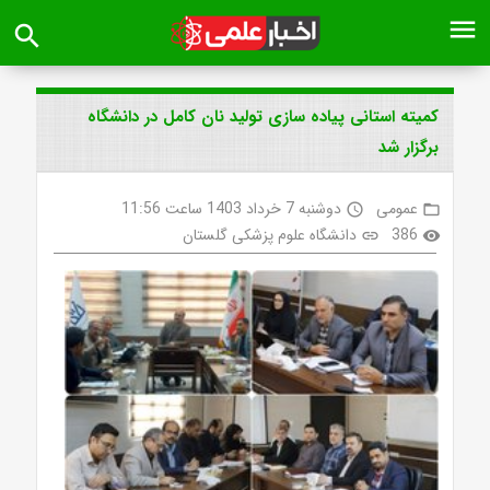
menu
search
کمیته استانی پیاده سازی تولید نان کامل در دانشگاه
برگزار شد
عمومی
دوشنبه 7 خرداد 1403 ساعت 11:56
access_time
folder_open
386
دانشگاه علوم پزشکی گلستان
link
visibility