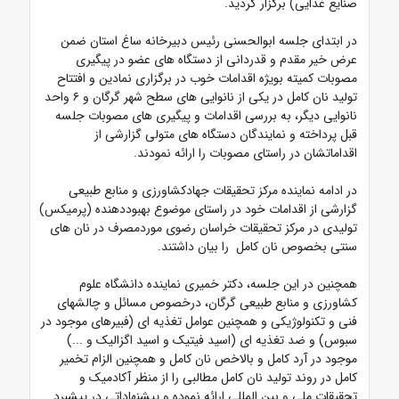
صنایع غذایی) برگزار گردید.
در ابتدای جلسه ابوالحسنی رئیس دبیرخانه ساغ استان ضمن
عرض خیر مقدم و قدردانی از دستگاه های عضو در پیگیری
مصوبات کمیته بویژه اقدامات خوب در برگزاری نمادین و افتتاح
تولید نان کامل در یکی از نانوایی های سطح شهر گرگان و ۶ واحد
نانوایی دیگر، به بررسی اقدامات و پیگیری های مصوبات جلسه
قبل پرداخته و نمایندگان دستگاه های متولی گزارشی از
اقداماتشان در راستای مصوبات را ارائه نمودند.
در ادامه نماینده مرکز تحقیقات جهادکشاورزی و منابع طبیعی
گزارشی از اقدامات خود در راستای موضوع بهبوددهنده (پرمیکس)
تولیدی در مرکز تحقیقات خراسان رضوی موردمصرف در نان های
سنتی بخصوص نان کامل را بیان داشتند.
همچنین در این جلسه، دکتر خمیری نماینده دانشگاه علوم
کشاورزی و منابع طبیعی گرگان، درخصوص مسائل و چالشهای
فنی و تکنولوژیکی و همچنین عوامل تغذیه ای (فبیرهای موجود در
سبوس) و ضد تغذیه ای (اسید فیتیک و اسید اگزالیک و ...)
موجود در آرد کامل و بالاخص نان کامل و همچنین الزام تخمیر
کامل در روند تولید نان کامل مطالبی را از منظر آکادمیک و
تحقیقات ملی و بین المللی ارائه نموده و پیشنهاداتی در پیشبرد