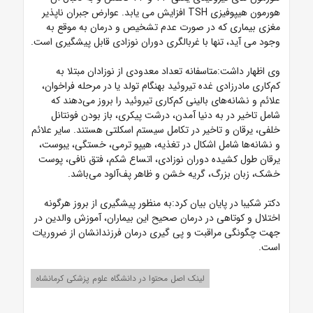
هورمون هیپوفیزی TSH افزایش می یابد. عوارض جبران‌ ناپذیر
مغزی بیماری که در صورت عدم‌ تشخیص و درمان به‌ موقع به
وجود می آید، تنها با غربالگری دوران نوزادی قابل ‌پیشگیری است.
وی اظهار داشت:متاسفانه تعداد معدودی از نوزادان مبتلا به
کم‌کاری مادرزادی غده تیروئید بهنگام تولد یا در مرحله فراخوان،
علائم و نشانه‌های بالینی کم‌کاری تیروئید را بروز می‌دهند که
شامل تاخیر در به دنیا آمدن، درشت پیکری، باز بودن فونتانل
خلفی، یرقان و تاخیر در تکامل سیستم اسکلتی هستند. سایر علائم
و نشانه‌ها شامل اشکال در تغذیه، هیپو ترمی، خستگی، یبوست،
یرقان طول کشیده دوران نوزادی، اتساع شکم، فتق نافی، پوست
خشک، زبان بزرگ، گریه خشن و ظاهر پف‌آلود می‌باشد.
دکتر شکیبا در پایان بیان کرد:به ‌منظور پیشگیری از بروز هرگونه
اختلال و کوتاهی در درمان صحیح این بیماران، آموزش والدین در
جهت چگونگی مراقبت و پی گیری درمان فرزندانشان از ضروریات
است.
لینک اصل محتوا در دانشگاه علوم پزشکی کرمانشاه