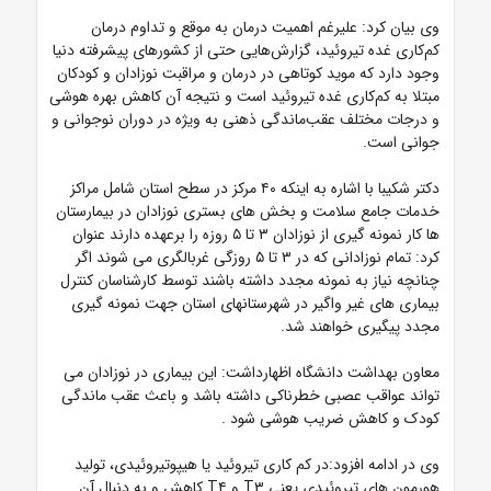
وی بیان کرد: علیرغم اهمیت درمان به‌ موقع و تداوم درمان
کم‌کاری غده تیروئید، گزارش‌هایی حتی از کشورهای پیشرفته دنیا
وجود دارد که موید کوتاهی در درمان و مراقبت نوزادان و کودکان
مبتلا به کم‌کاری غده تیروئید است و نتیجه آن کاهش بهره هوشی
و درجات مختلف عقب‌ماندگی ذهنی به ‌ویژه در دوران نوجوانی و
جوانی است.
دکتر شکیبا با اشاره به اینکه ۴۰ مرکز در سطح استان شامل مراکز
خدمات جامع سلامت و بخش های بستری نوزادان در بیمارستان
ها کار نمونه گیری از نوزادان ۳ تا ۵ روزه را برعهده دارند عنوان
کرد: تمام نوزادانی که در ۳ تا ۵ روزگی غربالگری می شوند اگر
چنانچه نیاز به نمونه مجدد داشته باشند توسط کارشناسان کنترل
بیماری های غیر واگیر در شهرستانهای استان جهت نمونه گیری
مجدد پیگیری خواهند شد.
معاون بهداشت دانشگاه اظهارداشت: این بیماری در نوزادان می
تواند عواقب عصبی خطرناکی داشته باشد و باعث عقب ماندگی
کودک و کاهش ضریب هوشی شود .
وی در ادامه افزود:در کم کاری تیروئید یا هیپوتیروئیدی، تولید
هورمون های تیروئیدی یعنی T۳ و T۴ کاهش و به دنبال آن