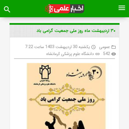
menu
search
۳۰ اردیبهشت ماه روز ملی جمعیت گرامی باد
عمومی
یکشنبه 30 اردیبهشت 1403 ساعت 7:22
access_time
folder_open
542
دانشگاه علوم پزشکی کرمانشاه
link
visibility