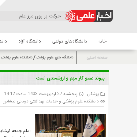
حرکت بر روی مرز علم
خانه
دانشگاه‌های دولتی
دانشگاه آزاد
دانش
صفحه اصلی
دانشگاه های علوم پزشکی
دانشکده علوم پزشکی و
پیوند عضو کار مهم و ارزشمندی است
پزشکی
پنجشنبه 27 اردیبهشت 1403 ساعت 14:12
ty
access_time
folder_open
دانشکده علوم پزشکی و خدمات بهداشتی درمانی نیشابور
link
‍
امام جمعه نیشاب