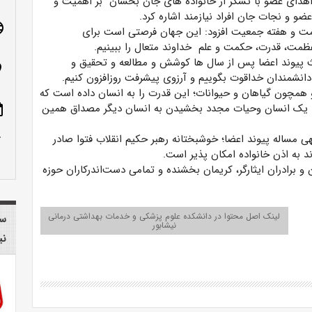
اهدای عضو با تشکر از خانواده های جان بخشان بر اهمیت و
ضو و نجات جان افراد نیازمند اشاره کرد.
age
امت و هفته جمعیت افزود: این جهان فرصتی است برای
عظمت، قدرت، حکمت و علم خداوند متعال را ببینیم.
حث پیوند اعضا پس از سال ها کوشش و مطالعه و تحقیق و
n_on
انشمندان خداقوت بگوییم و آرزوی پیشرفت روزافزون کنیم.
و همچون گیاهان و حیوانات؛ این قدرت را به انسان داده است که
ی یک انسان و‌حیات مجدد بخشیدن به انسان دیگر مصداق همین
ote
row_up
مساله پیوند اعضا؛ خوشبختانه رهبر حکیم انقلاب فتوا صادر
د به اذن خانواده امکان پذیر است.
و برادران ایثارگر، کریمان بخشنده و تمامی دست‌اندرکاران حوزه
لینک اصل محتوا در دانشکده علوم پزشکی و خدمات بهداشتی درمانی
سا
نیشابور
نی