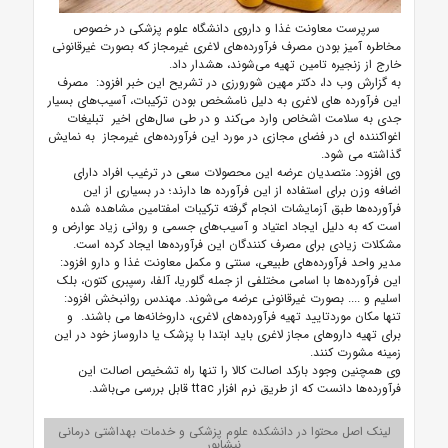
سرپرست معاونت غذا و داروی دانشگاه علوم پزشکی در خصوص
مخاطره آمیز بودن مصرف فرآورده‌های لاغری غیرمجاز که بصورت غیرقانونی
خارج از زنجیره تامین تهیه می‌شوند، هشدار داد.
به گزارش وب دا، دکتر مهین شورورزی در تشریح این خبر افزود: مصرف
این فرآورده های لاغری به دلیل نامشخص بودن ترکیبات، آسیب‌های بسیار
جدی به سلامت اشخاص وارد می‌‎کند و
در طی سال‌های اخیر تبلیغات
اغواکننده ای در فضای مجازی در مورد این فرآورده‌های غیرمجاز به نمایش
گذاشته می شود.
وی افزود: متصدیان عرضه این محصولات سعی در ترغیب افراد دارای
اضافه وزن برای استفاده از این فرآورده ها دارند؛ در بسیاری از این
فرآورده‌ها طبق آزمایشات انجام گرفته ترکیبات امفتامین مشاهده شده
است که به دلیل ایجاد اعتیاد و آسیب‌های جسمی و روانی زیاد عوارض و
مشکلات زیادی برای مصرف کنندگان این فرآورده‌ها ایجاد کرده است.
مدیر واحد فرآورده‌های طبیعی، سنتی و مکمل معاونت غذا و دارو افزود:
این فرآورده‌ها با اسامی مختلفی از جمله گلوریا، آلفا، رسپبری کتون، بلک
اسلیم و .... بصورت غیرقانونی عرضه می‌شوند. مهندس روانبخش افزود:
تنها مکان موردتایید تهیه فرآورده‌های لاغری، داروخانه‌ها می باشند. و
برای تهیه داروهای مجاز لاغری باید ابتدا با پزشک یا داروساز خود در این
زمینه مشورت کنند.
وی همچنین وجود بارکد اصالت کالا را تنها راه تشخیص اصالت این
فرآورده‌ها دانست که از طریق نرم افزار ttac قابل بررسی می‌باشد.
لینک اصل محتوا در دانشکده علوم پزشکی و خدمات بهداشتی درمانی
نیشابور