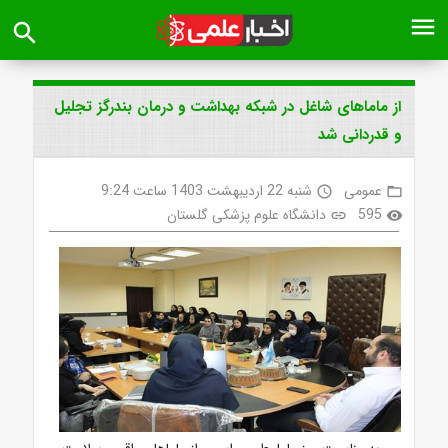
menu
search
از ماماهای شاغل در شبکه بهداشت و درمان بندرگز تجلیل
و قدردانی شد
عمومی
شنبه 22 اردیبهشت 1403 ساعت 9:24
access_time
folder_open
595
دانشگاه علوم پزشکی گلستان
link
visibility