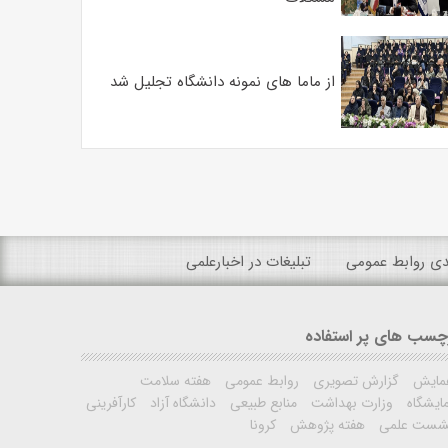
از ماما های نمونه دانشگاه تجلیل شد
ندی روابط عمومی
تبلیغات در اخبارعلمی
چسب های پر استفاده
مایش
گزارش تصویری
روابط عمومی
هفته سلامت
ایشگاه
وزارت بهداشت
منابع طبیعی
دانشگاه آزاد
کارآفرینی
شست علمی
هفته پژوهش
کرونا