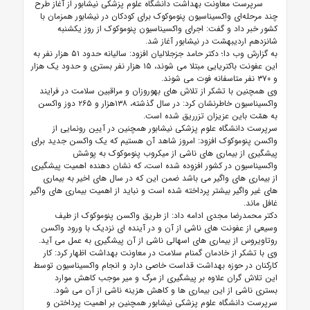
سرپرست معاونت بهداشت دانشگاه علوم پزشکی نیشابور از آغاز طرح
چند مرحله‌ای واکسیناسیون پنوموکوک برای کودکان در نیشابور همزمان با
کشور خبر داد و گفت: اجرای واکسیناسیون پنوموکوک از روز یکشنبه
شانزدهم اردیبهشت در نیشابور آغاز شد.
به گزارش وب دا؛ دکتر حامد جزجلالیان افزود: سالیانه حدود ۵۱ هزار نفر به
این عفونت باکتریایی مبتلا می شوند، ۱۵ هزار نفر بستری و حدود یک هزار
و ۳۷۰ نفر متاسفانه فوت می شوند.
وی همچنین با تشکر از تلاش های بهوروزان و مراقبین سلامت در فرایند
واکسیناسیون خاطرنشان کرد: در سال گذشته، ۱۳۸هزار و ۲۶۵ دوز واکسن
به همّت باین عزیزان تزرریق شده است.
سرپرست دانشگاه علوم پزشکی نیشابور همچنین در آیین رونمایی از
واکسن پنوموکوک افزود: امروز شاهد آن هستیم که یک واکسن جدید برای
پیشگیری از بیماری های ناشی از میکروب پنوموکوک به پوشش
واکسیناسیون در کشور افزوده شده است، که نشان دهنده اهمیت پیشگیری
از بیماری های واگیر می باشد ضمن این که در سال های اخیر به بیماری
های غیر واگیر بیشتر پرداخته شده است و نباید از اهمیت بیماری های واگیر
غافل ماند.
دکتر محمدرضا مجدی ادامه داد: از طریق واکسن پنوموکوک از طیف
وسیعی از عفونت های ناشی از آن و در آینده ای نزدیک با ورود واکسن
روتاویروس از بیماری های اسهالی ناشی از آن پیشگیری به عمل می آید.
وی با تشکر از خادمان گمنام سلامت در معاونت بهداشت اظهار کرد: کار
کارکنان در حوزه بهداشت قداست خاصی دارد و انجام واکسیناسیون توسط
این تلاش گران علاوه بر پیشگیری از مرگ و میر موجب کاهش موارد
بستری ناشی از این بیماری ها و کاهش هزینه ناشی از آن می شود.
سرپرست دانشگاه علوم پزشکی نیشابور همچنین بر اهمیت پرداختن و