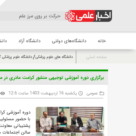
حرکت بر روی مرز علم
خانه
دانشگاه‌های دولتی
دانشگاه آزاد
دانش
صفحه اصلی
دانشگاه های علوم پزشکی
دانشگاه علوم پزشکی گ
برگزاری دوره آموزشی توجیهی منشور کرامت مادری در م
عمومی
یکشنبه 16 اردیبهشت 1403 ساعت 12:6
visibility
access_time
folder_open
دوره آموزشی کرا
با حضور مسئولین 
پشتیبانی معاونت
سالن اجتماعات مر