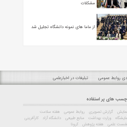
مشکلات
از ماما های نمونه دانشگاه تجلیل شد
ندی روابط عمومی
تبلیغات در اخبارعلمی
چسب های پر استفاده
مایش
گزارش تصویری
روابط عمومی
هفته سلامت
ایشگاه
وزارت بهداشت
منابع طبیعی
دانشگاه آزاد
کارآفرینی
شست علمی
هفته پژوهش
کرونا