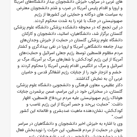
های غربی در سرکوب خیزش دانشجویان بیدار دانشگاه‌های آمریکا
و اروپا و اقدام پلیس آمریکا در ضرب و شتم دانشجویان معترض
به سیاست های دوگانه و حمایتی این کشورها از رژیم
صهیونیستی در جنگ با غزه را به شدت محکوم کردند.
در این تجمع که در محوطه دانشکده پزشکی دانشگاه علوم پزشکی
گلستان برگزار شد، دانشگاهیان، اساتید، دانشجویان و کارکنان
دانشگاه علوم پزشکی گلستان در حمایت از خیزش وجدان‌های
بیدار جامعه دانشگاهی آمریکا و اروپا در نفی بیدادگری و کشتار
مردم مظلوم فلسطین توسط رژیم جعلی اسرائیل و حمایت‌های
آمریکا از این رژیم کودک‌کش با شعارهای مرگ بر آمریکا، مرگ بر
اسرائیل و مرگ بر انگلیس اقدام پلیس آمریکا را محکوم کردند و
خشم و انزجار خود را از جنایات رژیم اشغالگر قدس و حامیان
غربی آن به نمایش گذاشتند.
دکتر عظیمی، معاون فرهنگی و دانشجویی دانشگاه علوم پزشکی
گلستان، در سخنرانی خود در این مراسم، ضمن برشمردن جنایات
هولناک رژیم صهیونیستی علیه مردم بی‌دفاع فلسطین، اظهار
داشت: "حمایت بی‌حد و حصر آمریکا از این رژیم غاصب و
کودک‌کش، نشان‌دهنده ماهیت ضدبشری و ظالمانه این کشور
است."
وی با اشاره به خیزش اخیر دانشجویان و دانشگاهیان در سراسر
جهان در حمایت از مردم فلسطین، این حرکت را نویدبخش فعال
شدن دوباره جنبش دانشجویی در غرب علیه جنایات رژیم