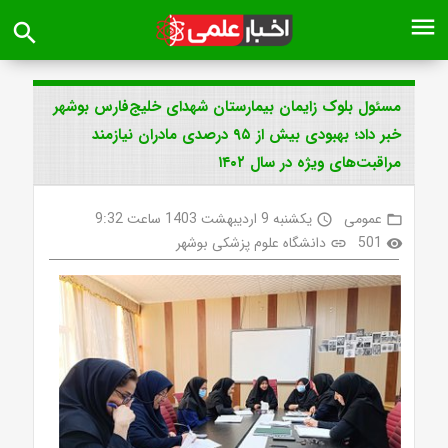
menu
search
مسئول بلوک زایمان بیمارستان شهدای خلیج‌فارس بوشهر
خبر داد؛ بهبودی بیش از ۹۵ درصدی مادران نیازمند
مراقبت‌های ویژه در سال ۱۴۰۲
عمومی
یکشنبه 9 اردیبهشت 1403 ساعت 9:32
access_time
folder_open
501
دانشگاه علوم پزشکی بوشهر
link
visibility