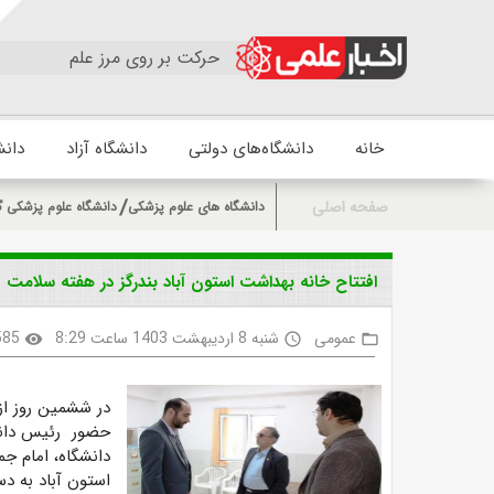
حرکت بر روی مرز علم
خانه
دانشگاه‌های دولتی
دانشگاه آزاد
دانش
صفحه اصلی
دانشگاه های علوم پزشکی
دانشگاه علوم پزشکی گ
افتتاح خانه بهداشت استون آباد بندرگز در هفته سلامت
عمومی
شنبه 8 اردیبهشت 1403 ساعت 8:29
585
visibility
access_time
folder_open
در ششمین روز از 
حضور رئیس دانشگ
دانشگاه، امام جم
استون آباد به دس