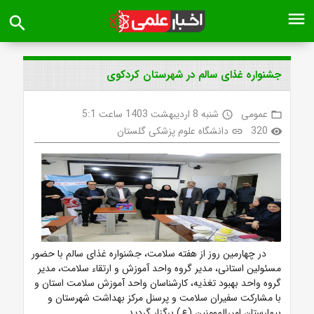
menu
search
جشنواره غذای سالم در شهرستان کردکوی
عمومی
شنبه 8 اردیبهشت 1403 ساعت 5:1
access_time
folder_open
320
دانشگاه علوم پزشکی گلستان
link
visibility
در چهارمین روز از هفته سلامت، جشنواره غذای سالم با حضور
مسئولین استانی، مدیر گروه واحد آموزش و ارتقاء سلامت، مدیر
گروه واحد بهبود تغذیه، کارشناسان واحد آموزش سلامت استان و
با مشارکت سفیران سلامت و پرسنل مرکز بهداشت شهرستان و
بیمارستان امیرالمومنین (ع) برگزار گردید.