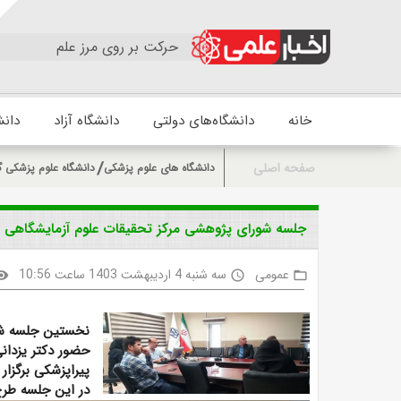
حرکت بر روی مرز علم
خانه
دانشگاه‌های دولتی
دانشگاه آزاد
دانش
صفحه اصلی
دانشگاه های علوم پزشکی
دانشگاه علوم پزشکی گ
جلسه شورای پژوهشی مرکز تحقیقات علوم آزمایشگاهی د
عمومی
سه شنبه 4 اردیبهشت 1403 ساعت 10:56
bility
access_time
folder_open
حضور دکتر یزدان
پیراپزشکی برگزار 
در این جلسه طرح