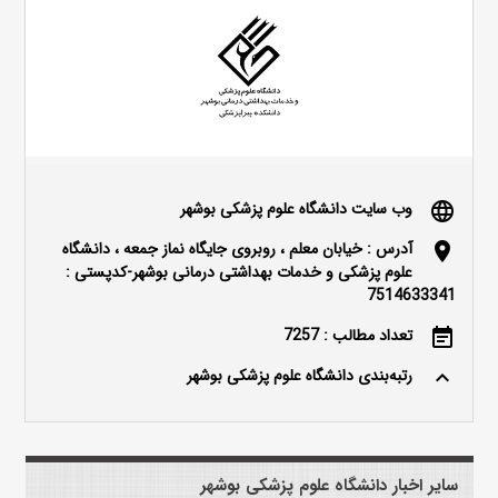
وب سایت دانشگاه علوم پزشکی بوشهر
language
آدرس : خیابان معلم ، روبروی جایگاه نماز جمعه ، دانشگاه
location_on
علوم پزشکی و خدمات بهداشتی درمانی بوشهر-کدپستی :
7514633341
تعداد مطالب : 7257
event_note
رتبه‌بندی دانشگاه علوم پزشکی بوشهر
keyboard_arrow_up
سایر اخبار دانشگاه علوم پزشکی بوشهر