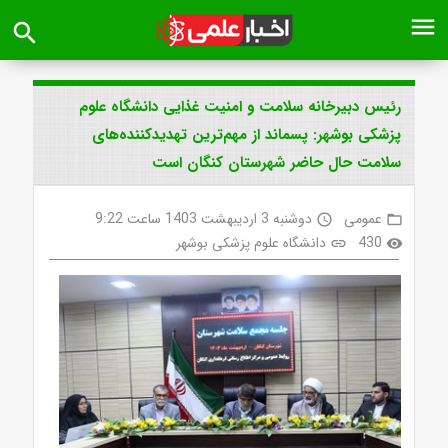
menu
search
رئیس دبیرخانه سلامت و امنیت غذایی دانشگاه علوم
پزشکی بوشهر: پسماند از مهم‌ترین تهدیدکننده‌های
سلامت حال حاضر شهرستان کنگان است
عمومی
دوشنبه 3 اردیبهشت 1403 ساعت 9:22
access_time
folder_open
430
دانشگاه علوم پزشکی بوشهر
link
visibility