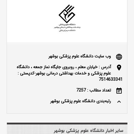
وب سایت دانشگاه علوم پزشکی بوشهر
language
آدرس : خیابان معلم ، روبروی جایگاه نماز جمعه ، دانشگاه
location_on
علوم پزشکی و خدمات بهداشتی درمانی بوشهر-کدپستی :
7514633341
تعداد مطالب : 7257
event_note
رتبه‌بندی دانشگاه علوم پزشکی بوشهر
keyboard_arrow_up
سایر اخبار دانشگاه علوم پزشکی بوشهر