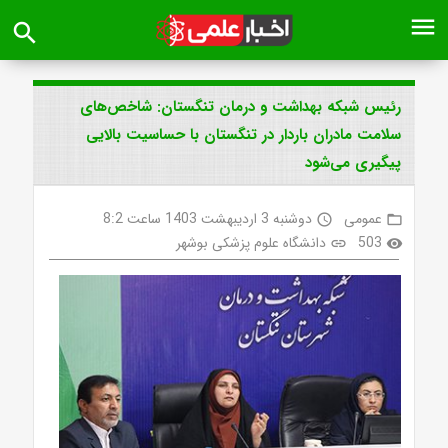
menu
search
رئیس شبکه بهداشت و درمان تنگستان: شاخص‌های
سلامت مادران باردار در تنگستان با حساسیت بالایی
پیگیری می‌شود
عمومی
دوشنبه 3 اردیبهشت 1403 ساعت 8:2
access_time
folder_open
503
دانشگاه علوم پزشکی بوشهر
link
visibility