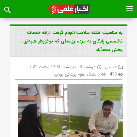
menu
search
به مناسبت هفته سلامت انجام گرفت: ارائه خدمات
تخصصی رایگان به مردم روستای کم برخوردار هلپه‌ای
بخش سعدآباد
عمومی
دوشنبه 3 اردیبهشت 1403 ساعت 7:22
access_time
folder_open
413
دانشگاه علوم پزشکی بوشهر
link
visibility