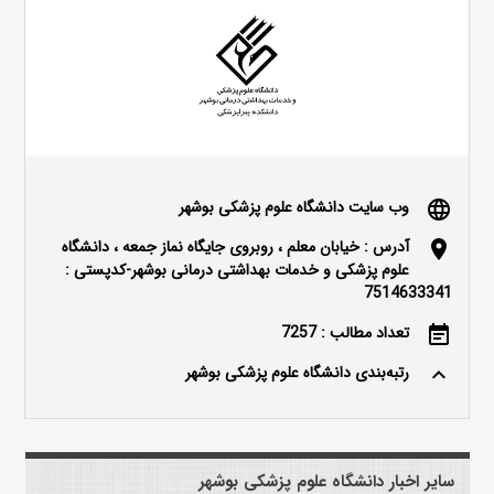
وب سایت دانشگاه علوم پزشکی بوشهر
language
آدرس : خیابان معلم ، روبروی جایگاه نماز جمعه ، دانشگاه
location_on
علوم پزشکی و خدمات بهداشتی درمانی بوشهر-کدپستی :
7514633341
تعداد مطالب : 7257
event_note
رتبه‌بندی دانشگاه علوم پزشکی بوشهر
keyboard_arrow_up
سایر اخبار دانشگاه علوم پزشکی بوشهر