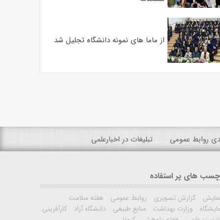
از ماما های نمونه دانشگاه تجلیل شد
ندی روابط عمومی
تبلیغات در اخبارعلمی
چسب های پر استفاده
مایش
گزارش تصویری
روابط عمومی
هفته سلامت
ایشگاه
وزارت بهداشت
منابع طبیعی
دانشگاه آزاد
کارآفرینی
شست علمی
هفته پژوهش
کرونا