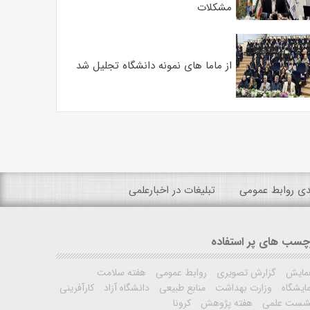
مشکلات
از ماما های نمونه دانشگاه تجلیل شد
ندی روابط عمومی
تبلیغات در اخبارعلمی
چسب های پر استفاده
مایش
گزارش تصویری
روابط عمومی
هفته سلامت
ایشگاه
وزارت بهداشت
منابع طبیعی
دانشگاه آزاد
کارآفرینی
شست علمی
هفته پژوهش
کرونا